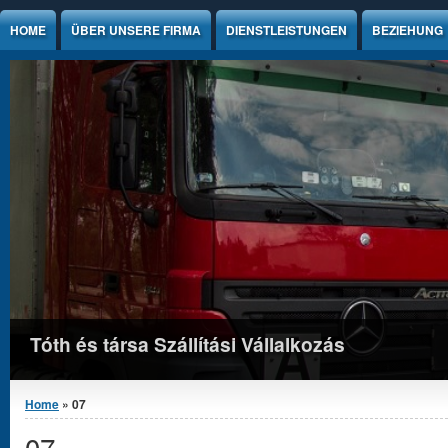
Jump to Content
HOME
ÜBER UNSERE FIRMA
DIENSTLEISTUNGEN
BEZIEHUNG
Tóth és társa Szállítási Vállalkozás
You are here
Home
» 07
07