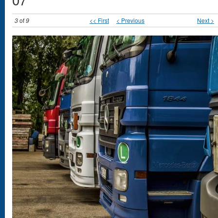
3
of
9
<< First
< Previous
Next >