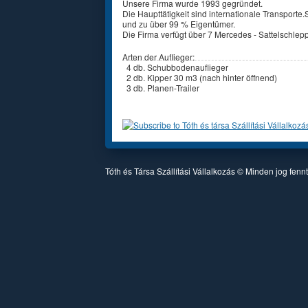
Unsere Firma wurde 1993 gegründet.
Die Haupttätigkeit sind internationale Transporte.
und zu über 99 % Eigentümer.
Die Firma verfügt über 7 Mercedes - Sattelschlep
Arten der Auflieger:
4 db. Schubbodenauflieger
2 db. Kipper 30 m3 (nach hinter öffnend)
3 db. Planen-Trailer
Tóth és Társa Szállítási Vállalkozás © Minden jog fenn