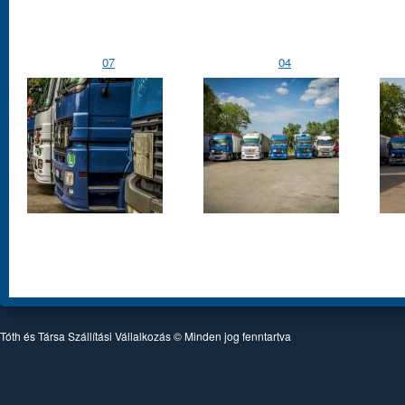
07
04
Tóth és Társa Szállítási Vállalkozás © Minden jog fenntartva