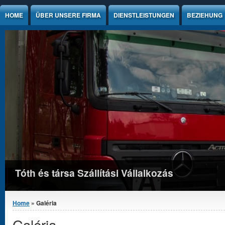
Jump to Content
HOME
ÜBER UNSERE FIRMA
DIENSTLEISTUNGEN
BEZIEHUNG
Tóth és társa Szállítási Vállalkozás
You are here
Home
» Galéria
Galéria