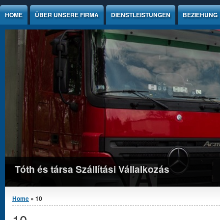
Jump to Content
HOME
ÜBER UNSERE FIRMA
DIENSTLEISTUNGEN
BEZIEHUNG
Tóth és társa Szállítási Vállalkozás
You are here
Home
» 10
10