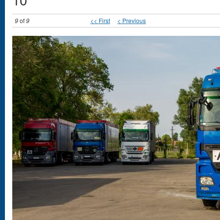
9
of
9
<< First
< Previous