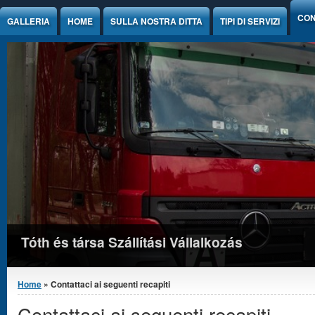
Jump to Content
CON
GALLERIA
HOME
SULLA NOSTRA DITTA
TIPI DI SERVIZI
Tóth és társa Szállítási Vállalkozás
You are here
Home
» Contattaci ai seguenti recapiti
Contattaci ai seguenti recapiti