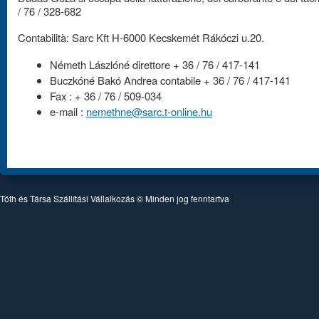
/ 76 / 328-682
Contabilità: Sarc Kft H-6000 Kecskemét Rákóczi u.20.
Németh Lászlóné direttore + 36 / 76 / 417-141
Buczkóné Bakó Andrea contabile + 36 / 76 / 417-141
Fax : + 36 / 76 / 509-034
e-mail :
nemethne@sarc.t-online.hu
Tóth és Társa Szállítási Vállalkozás © Minden jog fenntartva