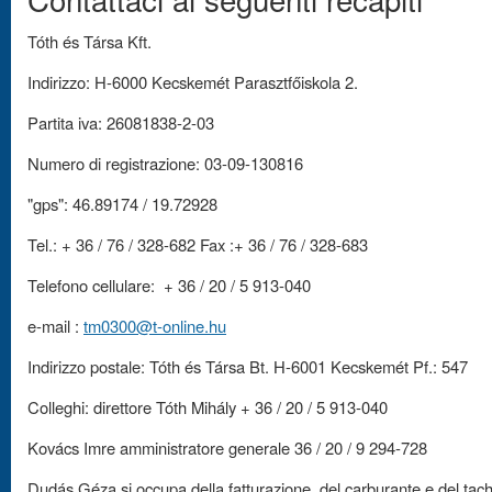
Tóth és Társa Kft.
Indirizzo: H-6000 Kecskemét Parasztfőiskola 2.
Partita iva: 26081838-2-03
Numero di registrazione: 03-09-130816
"gps": 46.89174 / 19.72928
Tel.: + 36 / 76 / 328-682 Fax :+ 36 / 76 / 328-683
Telefono cellulare: + 36 / 20 / 5 913-040
e-mail :
tm0300@t-online.hu
Indirizzo postale: Tóth és Társa Bt. H-6001 Kecskemét Pf.: 547
Colleghi: direttore Tóth Mihály + 36 / 20 / 5 913-040
Kovács Imre amministratore generale 36 / 20 / 9 294-728
Dudás Géza si occupa della fatturazione, del carburante e del tach