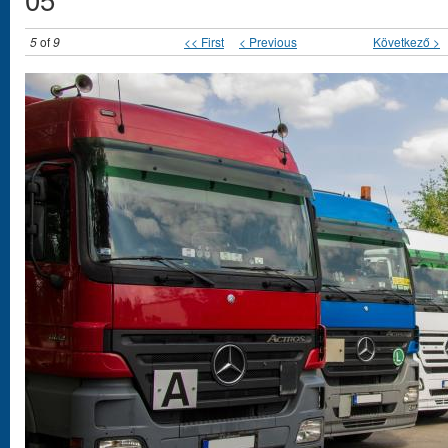
5
of
9
<< First
< Previous
Következő >